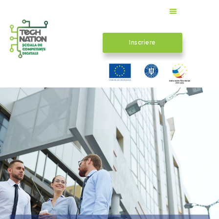
Inscriere
U
N
I
U
N
E
A
E
U
R
OP
E
A
N
Ă