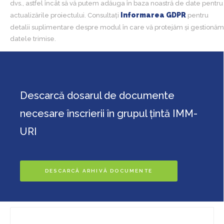
dvs., astfel încât să vă putem adăuga în baza noastră de date pentru
Informarea GDPR
actualizările proiectului. Consultați
pentru
detalii suplimentare despre modul în care vă protejăm și gestionăm
datele trimise.
Descarcă dosarul de documente
necesare înscrierii în grupul țintă IMM-
URI
DESCARCĂ ARHIVĂ DOCUMENTE