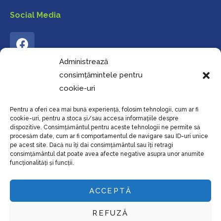
Social Media
Administrează
consimțămintele pentru
Harta Site
cookie-uri
Acasă
Pentru a oferi cea mai bună experiență, folosim tehnologii, cum ar fi
cookie-uri, pentru a stoca și/sau accesa informațiile despre
dispozitive. Consimțământul pentru aceste tehnologii ne permite să
Proiect
procesăm date, cum ar fi comportamentul de navigare sau ID-uri unice
pe acest site. Dacă nu îți dai consimțământul sau îți retragi
Grup Țintă
consimțământul dat poate avea afecte negative asupra unor anumite
funcționalități și funcții.
Cursuri
Parteneri
ACCEPTĂ
Contact
REFUZĂ