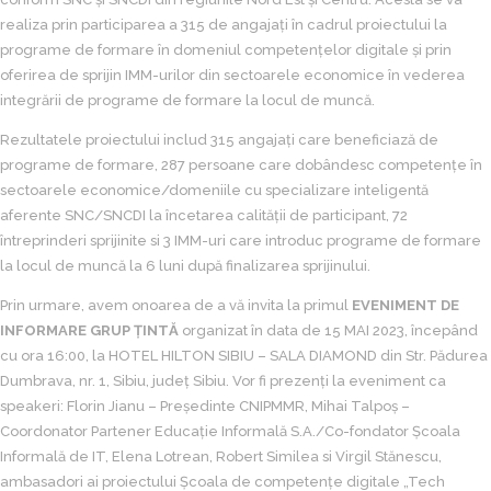
realiza prin participarea a 315 de angajați în cadrul proiectului la
programe de formare în domeniul competențelor digitale și prin
oferirea de sprijin IMM-urilor din sectoarele economice în vederea
integrării de programe de formare la locul de muncă.
Rezultatele proiectului includ 315 angajați care beneficiază de
programe de formare, 287 persoane care dobândesc competențe în
sectoarele economice/domeniile cu specializare inteligentă
aferente SNC/SNCDI la încetarea calității de participant, 72
întreprinderi sprijinite si 3 IMM-uri care introduc programe de formare
la locul de muncă la 6 luni după finalizarea sprijinului.
Prin urmare, avem onoarea de a vă invita la primul
EVENIMENT DE
INFORMARE GRUP ȚINTĂ
organizat în data de 15 MAI 2023, începând
cu ora 16:00, la HOTEL HILTON SIBIU – SALA DIAMOND din Str. Pădurea
Dumbrava, nr. 1, Sibiu, județ Sibiu. Vor fi prezenți la eveniment ca
speakeri: Florin Jianu – Președinte CNIPMMR, Mihai Talpoș –
Coordonator Partener Educație Informală S.A./Co-fondator Școala
Informală de IT, Elena Lotrean, Robert Similea si Virgil Stănescu,
ambasadori ai proiectului Școala de competențe digitale „Tech