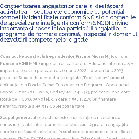
Conștientizarea angajatorilor care își desfășoară
activitatea în sectoarele economice cu potențial
competitiv identificate conform SNC și din domeniile
de specializare inteligentă conform SNCDI privind
importanța și necesitatea participării angajaților la
programe de formare continuă, în special în domeniul
dezvoltării competențelor digitale.
Consiliul Național al Întreprinderilor Private Mici și Mijlocii din
România
(CNIPMMR) împreună cu partenerul Educație Informală S.A.,
implementează în perioada octombrie 2022 – decembrie 2023
proiectul Școala de competențe digitale „Tech Nation”, proiect
cofinanțat din Fondul Social European prin Programul Operațional
Capital Uman 2014-2020, Cod MySMIS 142493, proiect cu o valoare
totală de 4.603.085,30 lei, din care 4.557.172,70 lei finanțare
nerambursabilă si 45.912,60 lei cofinanțare.
Scopul general
al proiectului este îmbunătățirea nivelului de
cunoștințe și abilități în domeniul alfabetizării digitale a angajaților
care își desfășoară activitatea în sectoarele economice identificate
conform SNC și SNCDI din regiunile Nord Est și Centru. Acesta se va