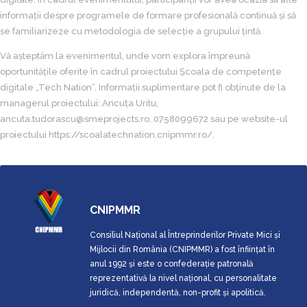
informații despre programele de formare profesională continuă și să
se familiarizeze cu metodologia de selecție a grupului țintă.
Vă așteptăm la evenimentul, unde vom explora împreună
oportunitățile oferite în cadrul proiectului Școala de competențe
digitale „Tech Nation”. Informații suplimentare pot fi obținute de la
managerul proiectului: Ancuța Uritu,
ancuta.tudorascu@smeprojects.ro, 0758099672 sau pe website-ul
proiectului https://scoalatechnation.cnipmmr.ro/.
CNIPMMR
Consiliul Naţional al Întreprinderilor Private Mici şi
Mijlocii din România (CNIPMMR) a fost înfiinţat în
anul 1992 şi este o confederaţie patronală
reprezentativă la nivel național, cu personalitate
juridică, independentă, non-profit şi apolitică.